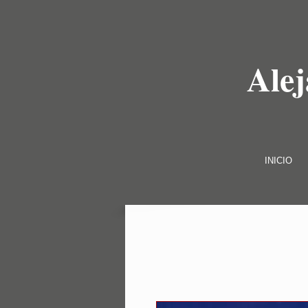
Ale
INICIO